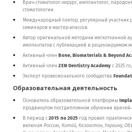
Врач‑стоматолог‑хирург, имплантолог, пародонт
стоматологии.
Международный лектор, регулярный участник ро
семинаров и мастер‑классов.
Автор оригинальной методики мягкотканной ау
имплантатов с публикацией в рецензируемом 
Активный член 
Bone, Biomaterials & Beyond A
Активный член 
ZEN Dentistry Academy
 с 2025 го
Эксперт провесионального сообщества 
Foundat
Образовательная деятельность
Основатель образовательной платформы 
Impl
продвинутом постдипломном обучении врачей‑с
В период с 
2015 по 2025 
год провёл практическ
включая 
Россию, Китай, Казахстан, Украину, Об