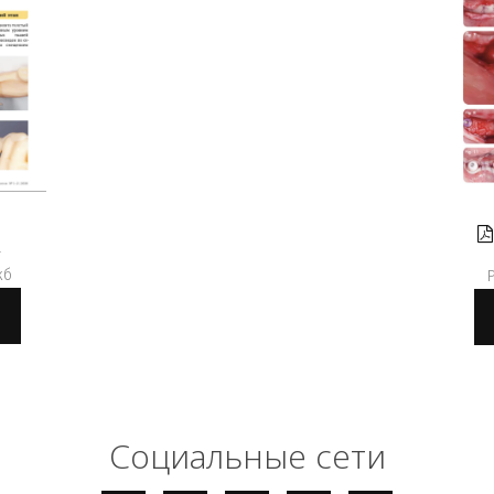
H
кб
Социальные сети