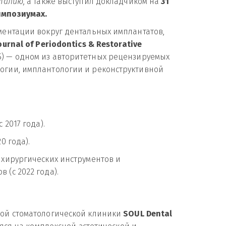
талию,
 а также выступил докладчиком на 
31 
импозиумах.
ентации вокруг дентальных имплантатов, 
ournal of Periodontics & Restorative 
2025) — одном из авторитетных рецензируемых 
гии, имплантологии и реконструктивной 
(с 2017 года).
20 года).
 хирургических инструментов и 
(с 2022 года).
ой стоматологической клиники 
SOUL Dental 