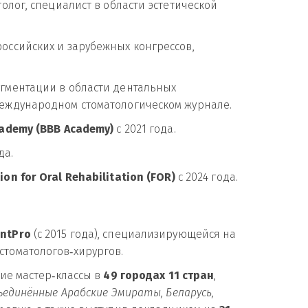
олог, специалист в области эстетической 
ссийских и зарубежных конгрессов, 
гментации в области дентальных 
международном стоматологическом журнале.
cademy (BBB Academy)
 с 2021 года.
да.
ion for Oral Rehabilitation (FOR)
 с 2024 года.
antPro
 (с 2015 года), специализирующейся на 
томатологов‑хирургов.
ие мастер‑классы в 
49 городах 11 стран
, 
ъединённые Арабские Эмираты, Беларусь, 