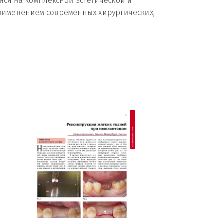
яся на комплексной эстетической и 
именением современных хирургических, 