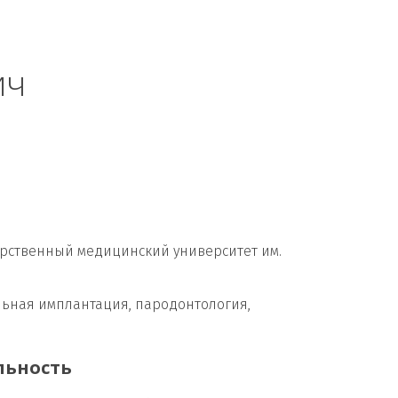
ич
арственный медицинский университет им. 
льная имплантация, пародонтология, 
льность