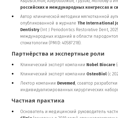
Кыргызстан, Азербайджан, Грузию, Молдову и И
российских и международных конгрессах и с
Автор клинической методики мягкотканной аугм
опубликованной в журнале 
The International J
Dentistry
 (Int J Periodontics Restorative Dent, 
международных изданий в области пародонтоло
стоматологии (PMID: 40587218).
Партнёрства и экспертные роли
Клинический эксперт компании 
Nobel Biocare
 
Клинический эксперт компании 
OsteoBiol
 (с 20
Лектор компании 
Devemed
, соавтор разработки
индивидуализированных хирургических наборов 
Частная практика
Основатель и медицинский руководитель частн